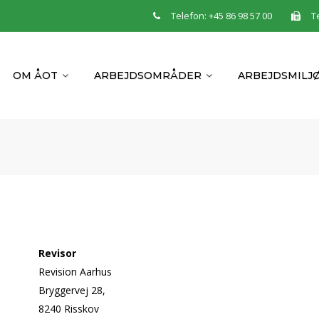
Telefon: +45 86 98 57 00
Te
OM ÅOT
ARBEJDSOMRÅDER
ARBEJDSMILJ
Revisor
Revision Aarhus
Bryggervej 28,
8240 Risskov