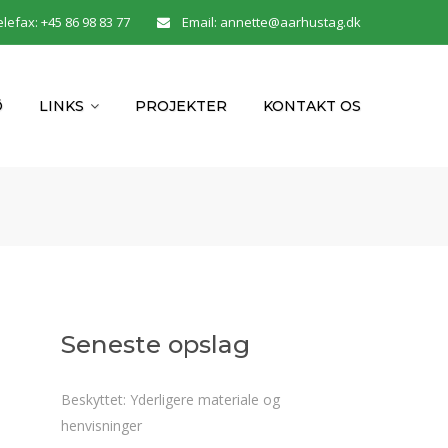
lefax: +45 86 98 83 77
Email: annette@aarhustag.dk
Ø
LINKS
PROJEKTER
KONTAKT OS
Seneste opslag
Beskyttet: Yderligere materiale og
henvisninger